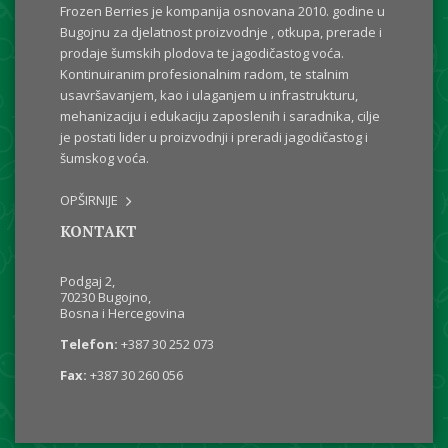
Frozen Berries je kompanija osnovana 2010. godine u
Bugojnu za djelatnost proizvodnje , otkupa, prerade i
prodaje šumskih plodova te jagodičastog voća.
Kontinuiranim profesionalnim radom, te stalnim
usavršavanjem, kao i ulaganjem u infrastrukturu,
mehanizaciju i edukaciju zaposlenih i saradnika, cilje
je postati lider u proizvodnji i preradi jagodičastog i
šumskog voća.
OPŠIRNIJE
KONTAKT
Podgaj 2,
70230 Bugojno,
Bosna i Hercegovina
Telefon:
+387 30 252 073
Fax:
+387 30 260 056