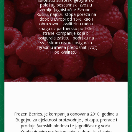
iskoristiti strateški geografski
položaj, bescarinski izvoz u
zemlje Jugoistočne Evrope i
Rusiju, najnižu stopa poreza na
dobit u Evropi od 15%, kao i
obrazovnu i kvalitetnu radnu
snagu uz partnersku podršku
strane kompanije koja bi
osigurala zaštitu i podršku na
svjetskom nivou i osigurala
izgradnju imena prepoznatljivog
po kvalitetu.
Frozen Berries. je kompanija osnovana 2010. godine u
Bugojnu za djelatnost proizvodnje , otkupa, prerade i
prodaje šumskih plodova te jagodičastog voća.
Kontinuiranim profesionalnim radom, te stalnim