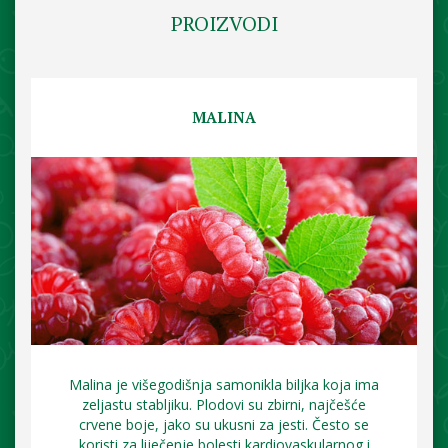
PROIZVODI
MALINA
Malina je višegodišnja samonikla biljka koja ima
zeljastu stabljiku. Plodovi su zbirni, najčešće
crvene boje, jako su ukusni za jesti. Često se
koristi za liječenje bolesti kardiovaskularnog i